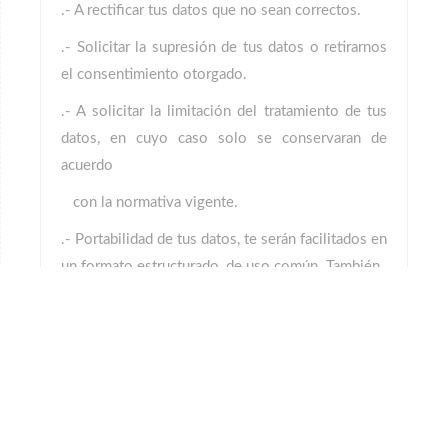
.- A rectificar tus datos que no sean correctos.
.- Solicitar la supresión de tus datos o retirarnos
el consentimiento otorgado.
.- A solicitar la limitación del tratamiento de tus
datos, en cuyo caso solo se conservaran de
acuerdo
con la normativa vigente.
.- Portabilidad de tus datos, te serán facilitados en
un formato estructurado, de uso común. También
podemos enviarlos al nuevo responsable que
nos indiques. Solo es válido en determinados
supuestos.
Igualmente le asiste el derecho a presentar una
reclamación ante la autoridad de